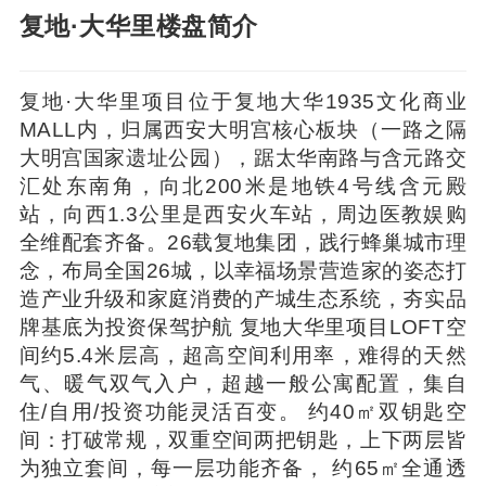
复地·大华里楼盘简介
复地·大华里项目位于复地大华1935文化商业
MALL内，归属西安大明宫核心板块（一路之隔
大明宫国家遗址公园），踞太华南路与含元路交
汇处东南角，向北200米是地铁4号线含元殿
站，向西1.3公里是西安火车站，周边医教娱购
全维配套齐备。26载复地集团，践行蜂巢城市理
念，布局全国26城，以幸福场景营造家的姿态打
造产业升级和家庭消费的产城生态系统，夯实品
牌基底为投资保驾护航 复地大华里项目LOFT空
间约5.4米层高，超高空间利用率，难得的天然
气、暖气双气入户，超越一般公寓配置，集自
住/自用/投资功能灵活百变。 约40㎡双钥匙空
间：打破常规，双重空间两把钥匙，上下两层皆
为独立套间，每一层功能齐备， 约65㎡全通透