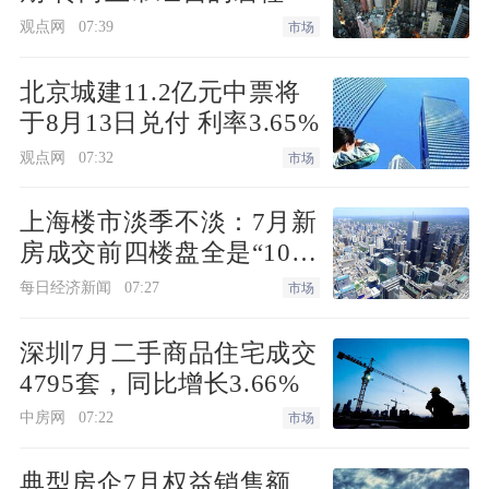
仍要面对难题
观点网
07:39
市场
4月30日，在实景示范区及营销中心
均未开放的前提下，位于西安市高新区的
北京城建11.2亿元中票将
天地源云和锦上首次取价，均价1.9万元/
于8月13日兑付 利率3.65%
平方米起。
观点网
07:32
市场
前一日，位于西安市莲湖区西电片区
上海楼市淡季不淡：7月新
的首个“好房子”标准楼盘中天·启悦亦首次
房成交前四楼盘全是“10万
定价。一位项目策划人员表示：“‘五一’期
+”
每日经济新闻
07:27
市场
间，项目非渠道来访超1100组，案场忙不
过来，不过开盘时间要到5月中下旬。”
深圳7月二手商品住宅成交
4795套，同比增长3.66%
价格友好
中房网
07:22
市场
典型房企7月权益销售额
打折和特价房源，一般是房企刺激市