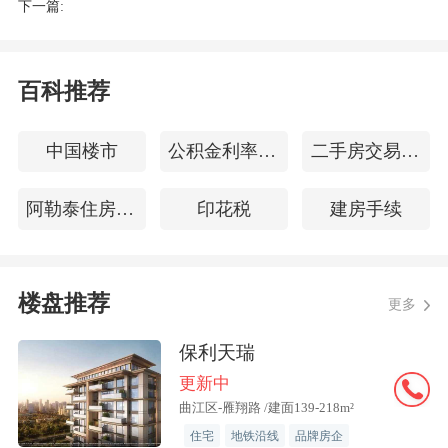
下一篇:
“预料之内，因为节前学校落地
了。”谈及项目的表现，白桦林晓相关人
百科推荐
士表示，仅“五一”期间，项目到访1226
组，销售121套，销售金额2.2亿元。
中国楼市
公积金利率下调
二手房交易贷款流程
在白桦林书香营销中心，前来看房的
阿勒泰住房公积金查询
印花税
建房手续
络绎不绝，沙盘周围围满了咨询的客户，
洽谈区座无虚席。据统计，“五一”这一
周，项目累计到访客户超千组，成交近百
楼盘推荐
更多
套，较节前单周实现4倍以上增长。
保利天瑞
更新中
其他板块表现亦不俗。位于西安市未
曲江区-雁翔路 /建面139-218m²
央区团结村板块的龙翔·未央和鸣自2月首
住宅
地铁沿线
品牌房企