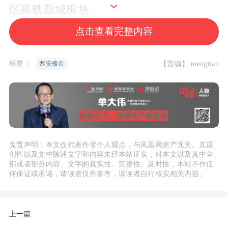
区
高铁新城板块。
点击查看完整内容
4月28日，西安市经开区管委会与西
安辅轮中学（即铁一中教育集团成员校）
标签：
【责编】 mengtian
西安楼市
正式签约，原“经开第八学校”正式定名
为“西安市铁一中经开辅轮学校”，网传许
久的“名校”尘埃落定。
学校落地后，周边项目到访成交量猛
免责声明：本文仅代表作者个人观点，与凤凰网房产无关。其原
涨。据西安
中原地产
统计，“五一”期间，
创性以及文中陈述文字和内容未经本站证实，对本文以及其中全
部或者部分内容、文字的真实性、完整性、及时性，本站不作任
西安市经开区高铁新城板块数据涨幅位居
何保证或承诺，请读者仅作参考，请读者自行核实相关内容。
全市首位，平均单盘到访649.5组，环比
上涨254%；单盘平均成交42套，环比上
上一篇:
涨740%。