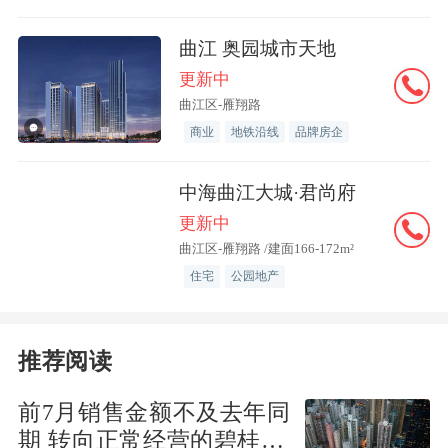
开以来，保持着较高的市场关注度，此
次“五一”期间加推，仍旧热度不减，5天
曲江 奥园城市天地
累计认购128套，位居热销榜首位。
更新中
曲江区-雁翔路
位于西安市航天新城板块的
保利·天
商业
地铁沿线
品牌房企
珺
，5天累计到访2155组，成交37套。
中海曲江大城·君尚府
更新中
热销背后，是供应端的率先发力。据
曲江区-雁翔路 /建面166-172m²
不完全统计，4月28日~5月1日，西安12个
住宅
公园地产
楼盘集中推新，包括招商西安湾、白桦林
晓、龙翔未央和鸣等热盘。与此同时，作
为上半年的重要营销节点，不少新项目虽
推荐阅读
未在“五一”期间开盘，但也积极为入市营
前7月销售金额不及去年同
造热度。
期 转向正常经营的碧桂园