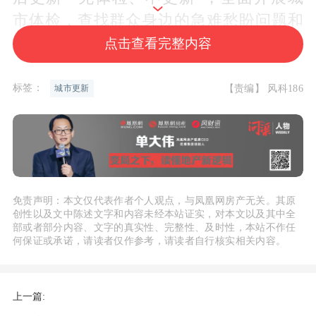
市体检，查找群众身边的急难愁盼问题和
影响城市竞争力、承载力和可持续发展的
点击查看完整内容
短板弱项。根据体检结果，科学编制城市
更新专项规划，建立城市更新项目库，完
标签：
【责编】 风科186
城市更新
善“专项规划-片区策划-项目实施方案”的
规划实施体系，精准推进项目落地实施。
同时，还将建立城市更新统计调查制度，
及时了解各地实施的进展和工作成效。
免责声明：本文仅代表作者个人观点，与凤凰网房产无关。其原
创性以及文中陈述文字和内容未经本站证实，对本文以及其中全
此次《城市更新统计调查制度》的出台，
部或者部分内容、文字的真实性、完整性、及时性，本站不作任
何保证或承诺，请读者仅作参考，请读者自行核实相关内容。
将为各地规范开展城市更新统计工作提供
明确指引，指导各地有序有效开展城市更
新统计工作，及时了解城市更新项目实施
上一篇:
情况，全面掌握城市更新项目规模、进