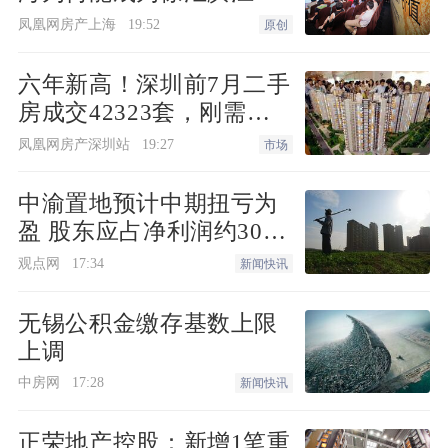
接“新质生产力”的人居锚
凤凰网房产上海
19:52
原创
点？
六年新高！深圳前7月二手
房成交42323套，刚需刚
改撑起"量的回归"
凤凰网房产深圳站
19:27
市场
中渝置地预计中期扭亏为
盈 股东应占净利润约3000
万港元
观点网
17:34
新闻快讯
无锡公积金缴存基数上限
上调
中房网
17:28
新闻快讯
正荣地产控股：新增1笔重