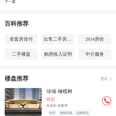
下一篇:
展、效果等指标情况，为各级政府制定政
策和宏观管理提供依据。
百科推荐
住房城乡建设部信息中心处长郭巧洪表
示，该制度的制定实施，标志着城市更新
首套房首付
出售二手房按揭
2014房价
统计监测工作迈入制度化、规范化、系统
二手楼盘
购房收入证明
中介服务
化的新阶段，对于全面准确掌握城市更新
工作进展、科学评价实施成效、提升城市
更新治理水平具有重要意义。
楼盘推荐
更多
绿城·橄榄树
待定
未央区-徐家湾
住宅
地铁沿线
品牌房企