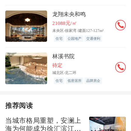
龙翔未央和鸣
21088元/㎡
未央区-徐家湾 /建面127-127m²
住宅
公园地产
交通便利
林溪书院
待定
城北区-北二环
住宅
低密居所
品牌房企
推荐阅读
当城市格局重塑，安澜上
海为何能成为徐汇滨江承