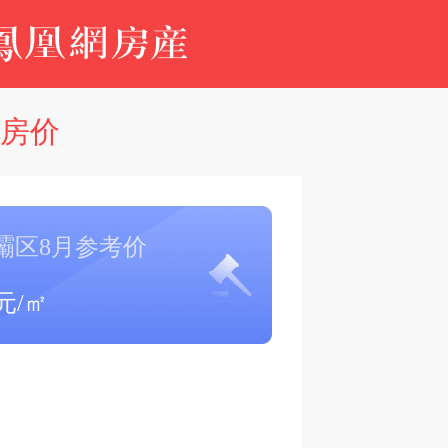
区房价
灞区8月参考价
元/㎡