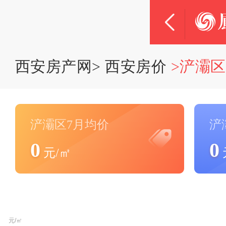
西安房产网
>
西安房价
>浐灞
浐灞区7月均价
浐
0
0
元/㎡