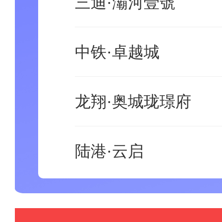
三迪·灞河壹號
中铁·卓越城
龙翔·奥城珑璟府
陆港·云启