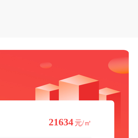
21634
元/㎡