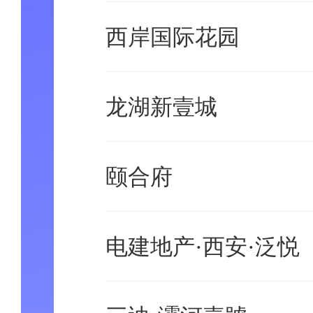
西岸国际花园
龙湖新壹城
颐合府
电建地产·西安·泛悦