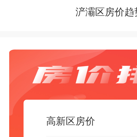
浐灞区房价趋
高新区房价