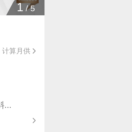
1
/
5
计算月供
..