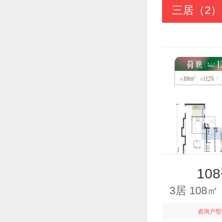
三居（2）
10
3居 108
咨询户型