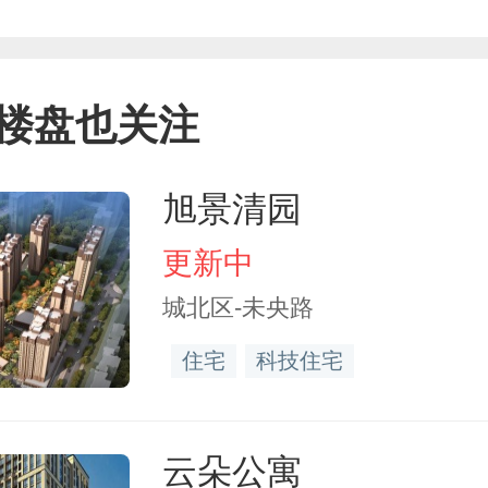
楼盘也关注
旭景清园
更新中
城北区-未央路
住宅
科技住宅
云朵公寓