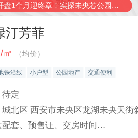
直播回放：开盘1个月迎终章！实探未央芯公园红盘绿城绿汀芳菲
绿汀芳菲
元/㎡
（均价）
地铁沿线
小户型
公园地产
交通便利
 待定
 城北区 西安市未央区龙湖未央天街斜.
楼盘配套、预售证、交房时间…