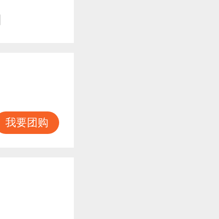
知
我要团购