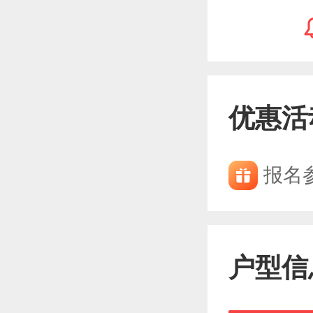
优惠活
报名
户型信