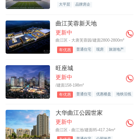
大平层
品牌房企
曲江芙蓉新天地
更新中
曲江区 - 大唐芙蓉园/建面2800-2800m²
普通住宅
现房
旅游地产
有优惠
旺座城
更新中
/建面158-198m²
普通住宅
优惠楼盘
地铁沿线
有优惠
大华曲江公园世家
更新中
曲江区 - 曲江池/建面85-417.24m²
普通住宅
公园地产