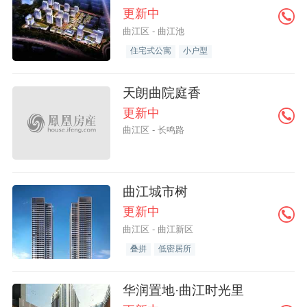
更新中
曲江区 - 曲江池
住宅式公寓
小户型
天朗曲院庭香
更新中
曲江区 - 长鸣路
曲江城市树
更新中
曲江区 - 曲江新区
叠拼
低密居所
华润置地·曲江时光里