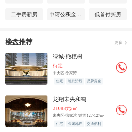
二手房新房
申请公积金提取
低首付买房
楼盘推荐
更多
绿城·橄榄树
待定
未央区-徐家湾
住宅
地铁沿线
品牌房企
龙翔未央和鸣
21088元/㎡
未央区-徐家湾 /建面127-127m²
住宅
公园地产
交通便利