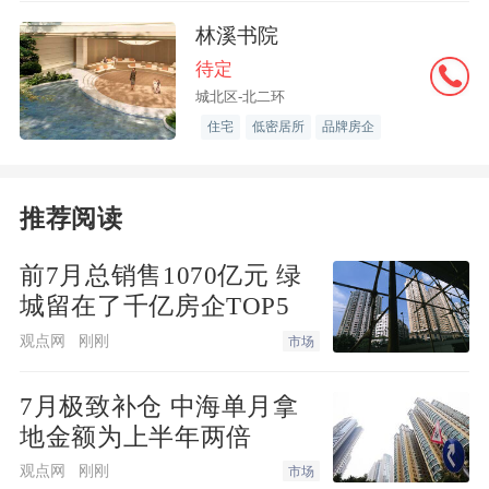
林溪书院
待定
城北区-北二环
住宅
低密居所
品牌房企
推荐阅读
前7月总销售1070亿元 绿
城留在了千亿房企TOP5
观点网
刚刚
市场
7月极致补仓 中海单月拿
地金额为上半年两倍
观点网
刚刚
市场