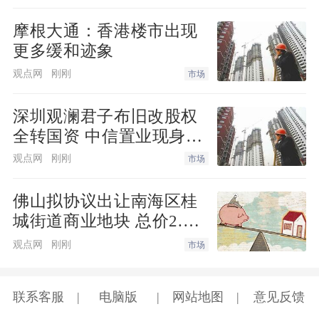
摩根大通：香港楼市出现
更多缓和迹象
观点网
刚刚
市场
深圳观澜君子布旧改股权
全转国资 中信置业现身动
工仪式
观点网
刚刚
市场
佛山拟协议出让南海区桂
城街道商业地块 总价2.28
亿元
观点网
刚刚
市场
联系客服
电脑版
网站地图
意见反馈